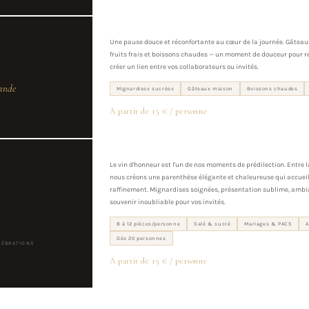
Une pause douce et réconfortante au cœur de la journée. Gâtea
fruits frais et boissons chaudes — un moment de douceur pour re
créer un lien entre vos collaborateurs ou invités.
ande
Mignardises sucrées
Gâteaux maison
Boissons chaudes
À partir de 15 € / personne
Le vin d'honneur est l'un de nos moments de prédilection. Entre l
nous créons une parenthèse élégante et chaleureuse qui accueil
raffinement. Mignardises soignées, présentation sublime, ambi
souvenir inoubliable pour vos invités.
8 à 12 pièces/personne
Salé & sucré
Mariages & PACS
A
Dès 20 personnes
LÉBRATIONS
À partir de 15 € / personne