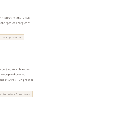
ux maison, mignardises,
charger les énergies et
Dès 10 personnes
a cérémonie et le repas,
le vos proches avec
ance feutrée — un premier
nniversaires & baptêmes