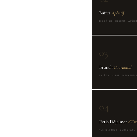
Buffet
Apéritif
1H30 À 2H · DEBOUT · APÉRI
03
Brunch
Gourmand
2H À 3H · LIBRE · WEEKEND
04
Petit-Déjeuner
d'Exc
45MIN À 1H30 · CORPORATE