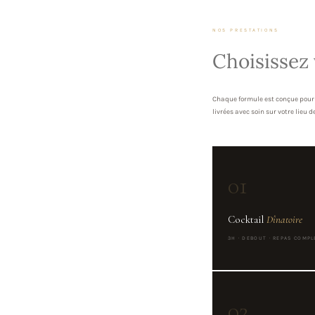
NOS PRESTATIONS
Choisissez
Chaque formule est conçue pour 
livrées avec soin sur votre lieu d
01
Cocktail
Dînatoire
3H · DEBOUT · REPAS COMPL
02