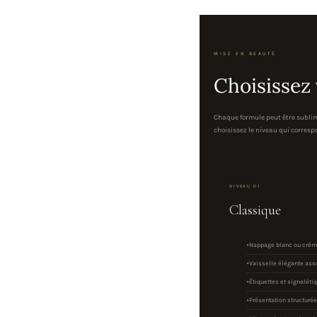
MISE EN BEAUTÉ
Choisissez
Chaque formule peut être sublim
choisissez le niveau qui correspo
NIVEAU 01
Classique
Nappage blanc ou crè
Vaisselle élégante ass
Étiquettes et signaléti
Présentation structuré