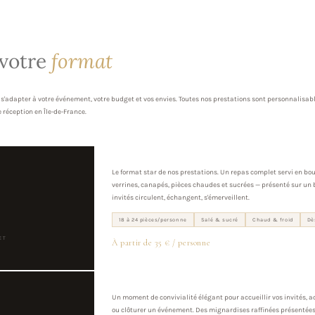
 votre
format
s'adapter à votre événement, votre budget et vos envies. Toutes nos prestations sont personnalisabl
e réception en Île-de-France.
Le format star de nos prestations. Un repas complet servi en b
verrines, canapés, pièces chaudes et sucrées — présenté sur un 
invités circulent, échangent, s'émerveillent.
18 à 24 pièces/personne
Salé & sucré
Chaud & froid
Dè
ET
À partir de 35 € / personne
Un moment de convivialité élégant pour accueillir vos invités,
ou clôturer un événement. Des mignardises raffinées présentées