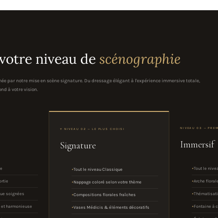
 votre niveau de
scénographie
ée par notre mise en scène signature. Du dressage élégant à l'expérience immersive totale,
nd à votre vision.
NIVEAU 03 — PRE
⭐ NIVEAU 02 — LE PLUS CHOISI
Immersif
Signature
me
Tout le nive
Tout le niveau Classique
ortie
Arche floral
Nappage coloré selon votre thème
que soignées
Thématisati
Compositions florales fraîches
e et harmonieuse
Fontaine à 
Vases Médicis & éléments décoratifs