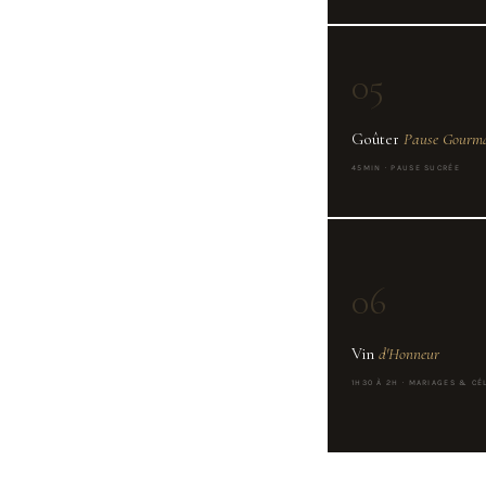
05
Goûter
Pause Gourm
45MIN · PAUSE SUCRÉE
06
Vin
d'Honneur
1H30 À 2H · MARIAGES & CÉ