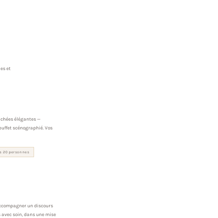
es et
ouchées élégantes —
buffet scénographié. Vos
s 20 personnes
 accompagner un discours
 avec soin, dans une mise