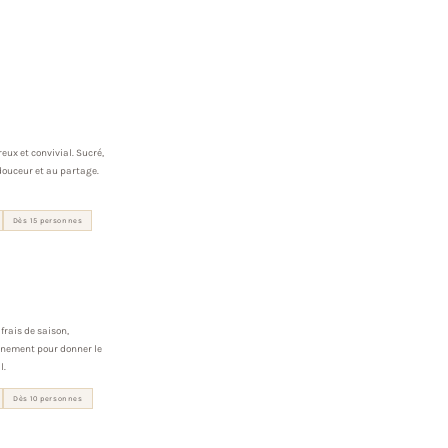
eux et convivial. Sucré,
 douceur et au partage.
Dès 15 personnes
frais de saison,
inement pour donner le
l.
Dès 10 personnes