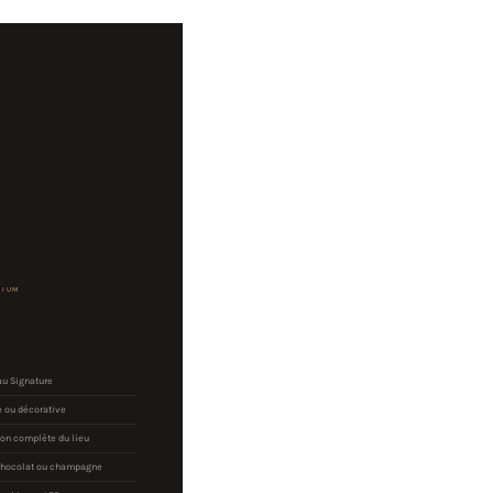
MIUM
au Signature
e ou décorative
on complète du lieu
chocolat ou champagne