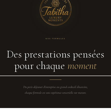
NOS FORMULES
Des prestations pensées
pour chaque
moment
Du petit-déjeuner d'entreprise au grand cocktail dînatoire,
chaque formule est une expérience sensorielle sur mesure.