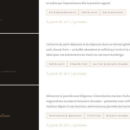
en scène qui impressionne dès le premier regard.
8 à 15 pièces/personne
Salé & sucré
Dès 15 personnes
TIF
À partir de 16 € / personne
L'alliance du petit-déjeuner et du déjeuner dans un format génér
salé, chaud, frais — un buffet abondant et raffiné qui invite à la
Idéal pour vos événements du matin ou vos team buildings.
Salé & sucré
Chaud & froid
Jus frais & boissons chaudes
 & CORPORATE
À partir de 38 € / personne
Démarrez la journée avec élégance. Viennoiseries maison, fruits 
mignardises sucrées et boissons chaudes — présentés avec raff
meilleur départ à vos réunions, séminaires ou journées de travai
ellence
Viennoiseries & pâtisseries
Fruits frais
Boissons chaudes
À partir de 18 € / personne